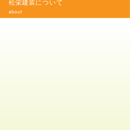
松栄建装について
about