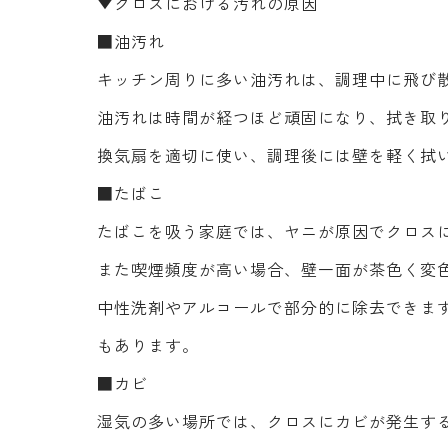
▼クロスにおける汚れの原因
■油汚れ
キッチン周りに多い油汚れは、調理中に飛び
油汚れは時間が経つほど頑固になり、拭き取
換気扇を適切に使い、調理後には壁を軽く拭
■たばこ
たばこを吸う家庭では、ヤニが原因でクロス
また喫煙頻度が高い場合、壁一面が茶色く変
中性洗剤やアルコールで部分的に除去できま
もあります。
■カビ
湿気の多い場所では、クロスにカビが発生す