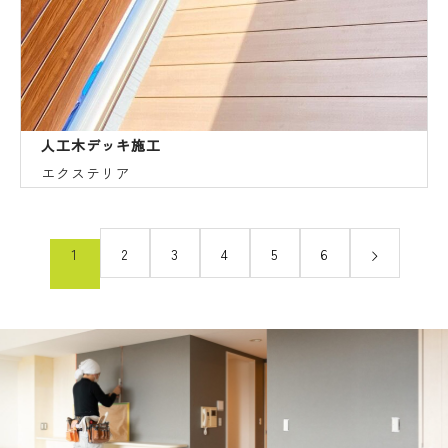
人工木デッキ施工
エクステリア
1
2
3
4
5
6